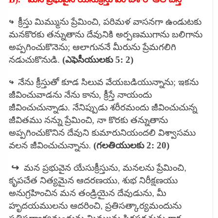
↪
క్రీస్తు మిమ్మును ప్రేమించి, పరిమళ వాసనగా ఉండుటకు
మనకొరకు తన్నుతాను దేవునికి అర్పణముగాను బలిగాను
అప్పగించుకొనెను; ఆలాగుననే మీరును ప్రేమగలిగి
నడుచుకొనుడి.
(ఎఫెసీయులకు 5: 2)
↪
నేను క్రీస్తుతో కూడ సిలువ వేయబడియున్నాను; ఇకను
జీవించువాడను నేను కాను, క్రీస్తే నాయందు
జీవించుచున్నాడు. నేనిప్పుడు శరీరమందు జీవించుచున్న
జీవితము నన్ను ప్రేమించి, నా కొరకు తన్నుతాను
అప్పగించుకొనిన దేవుని కుమారునియందలి విశ్వాసము
వలన జీవించుచున్నాను.
(గలతియులకు 2: 20)
↪
మన ప్రభువైన యేసుక్రీస్తును, మనలను ప్రేమించి,
కృపచేత నిత్యమైన ఆదరణయు, శుభ నిరీక్షణయు
అనుగ్రహించిన మన తండ్రియైన దేవుడును, మీ
హృదయములను ఆదరించి, ప్రతిసత్కార్యమందును