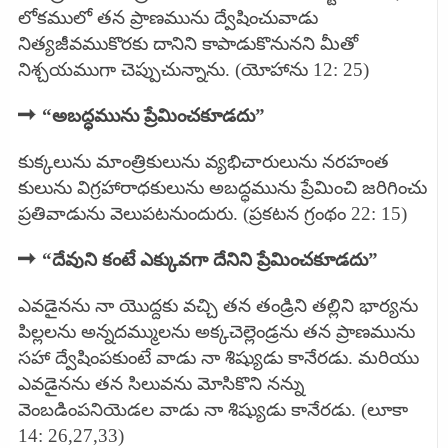
లోకములో తన ప్రాణమును ద్వేషించువాడు
నిత్యజీవముకొరకు దానిని కాపాడుకొనునని మీతో
నిశ్చయముగా చెప్పుచున్నాను. (యోహాను 12: 25)
➡
“అబద్ధమును ప్రేమించకూడదు”
కుక్కలును మాంత్రికులును వ్యభిచారులును నరహంత
కులును విగ్రహారాధకులును అబద్ధమును ప్రేమించి జరిగించు
ప్రతివాడును వెలుపటనుందురు. (ప్రకటన గ్రంథం 22: 15)
➡
“దేవుని కంటే ఎక్కువగా దేనిని ప్రేమించకూడదు”
ఎవడైనను నా యొద్దకు వచ్చి తన తండ్రిని తల్లిని భార్యను
పిల్లలను అన్నదమ్ములను అక్కచెల్లెండ్రను తన ప్రాణమును
సహా ద్వేషింపకుంటే వాడు నా శిష్యుడు కానేరడు. మరియు
ఎవడైనను తన సిలువను మోసికొని నన్ను
వెంబడింపనియెడల వాడు నా శిష్యుడు కానేరడు.
(లూకా
14: 26,27,33)