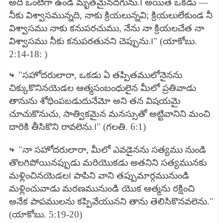
అది ఒంటిగా ఉండి మృతమైనదగును.౹ అయితే ఒకడు —
నీకు విశ్వాసమున్నది, నాకు క్రియలున్నవి; క్రియలులేకుండ నీ
విశ్వాసము నాకు కనుపరచుము, నేను నా క్రియలచేత నా
విశ్వాసము నీకు కనుపరతునని చెప్పును.౹" (యాకోబు.
2:14-18: )
↪
"సహోదరులారా, ఒకడు ఏ తప్పితములోనైనను
చిక్కుకొనినయెడల ఆత్మసంబంధులైన మీలో ప్రతివాడు
తానును శోధింపబడుదునేమో అని తన విషయమై
చూచుకొనుచు, సాత్వికమైన మనస్సుతో అట్టివానిని మంచి
దారికి తీసికొని రావలెను.౹" (గలతి. 6:1)
↪
"నా సహోదరులారా, మీలో ఎవడైనను సత్యము నుండి
తొలగిపోయినప్పుడు మరియొకడు అతనిని సత్యమునకు
మళ్లించినయెడల౹ పాపిని వాని తప్పుమార్గమునుండి
మళ్లించువాడు మరణమునుండి యొక ఆత్మను రక్షించి
అనేక పాపములను కప్పివేయునని తాను తెలిసికొనవలెను."
(యాకోబు. 5:19-20)