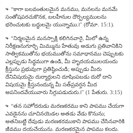
↪
“కాగా బలవంతులమైన మనము, మనలను మనమే
సంతోషపరచుకొనక, బలహీనుల దౌర్బల్యములను
భరించుటకు బద్ధులమై యున్నాము.౹" (రోమా. 15:1).
↪
“నిర్మలమైన మనస్సాక్షి కలిగినవారై, మీలో ఉన్న
నిరీక్షణనుగూర్చి మిమ్మును హేతువు అడుగు ప్రతివానికిని
సాత్వికముతోను భయముతోను సమాధానము చెప్పుటకు
ఎల్లప్పుడు సిద్ధముగా ఉండి, మీ హృదయములయందు
క్రీస్తును ప్రభువుగా ప్రతిష్ఠించుడి; అప్పుడు మీరు
దేనివిషయమై దుర్మార్గులని దూషింపబడు దురో దాని
విషయమై క్రీస్తునందున్న మీ సత్‌ప్రవర్తన మీద
అపనిందవేయువారు సిగ్గుపడుదురు.౹" (1 పేతురు. 3:15)
↪
“తన సహోదరుడు మరణకరము కాని పాపము చేయగా
ఎవడైనను చూచినయెడల అతడు వేడు కొనును;
అతనిబట్టి దేవుడు మరణకరముకాని పాపము చేసినవారికి
జీవము దయచేయును. మరణకరమైన పాపము కలదు.