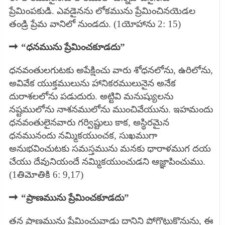
ప్రేమింపకుడి. ఎవడైనను లోకమును ప్రేమించినయెడల
తండ్రి ప్రేమ వానిలో నుండదు. (1యోహాను 2: 15)
➡
“ధనమును ప్రేమించకూడదు”
ధనవంతులగుటకు అపేక్షించు వారు శోధనలోను, ఉరిలోను,
అవివేక యుక్తములును హానికరములునైన అనేక
దురాశలలోను పడుదురు. అట్టివి మనుష్యులను
నష్టములోను నాశనములోను ముంచివేయును. ఇహమందు
ధనవంతులైనవారు గర్విష్టులు కాక, అస్థిరమైన
ధనమునందు నమ్మికయుంచక, సుఖముగా
అనుభవించుటకు సమస్తమును మనకు ధారాళముగ దయ
చేయు దేవునియందే నమ్మికయుంచుడని ఆజ్ఞాపించుము.
(1తిమోతికి 6: 9,17)
➡
“ప్రాణమును ప్రే
మించకూడదు”
తన ప్రాణమును ప్రేమించువాడు దానిని పోగొట్టుకొనును, ఈ