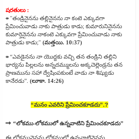
షరతులు :
↠
"తండ్రినైనను తల్లినైనను నా కంటె ఎక్కువగా
ప్రేమించువాడు నాకు పాత్రుడు కాడు; కుమారునినైనను
కుమార్తెనైనను నాకంటె ఎక్కువగా ప్రేమించువాడు నాకు
పాత్రుడు కాడు;"
(మత్తయి. 10:37)
↠
“ఎవడైనను నా యొద్దకు వచ్చి తన తండ్రిని తల్లిని
భార్యను పిల్లలను అన్నదమ్ములను అక్కచెల్లెండ్రను తన
ప్రాణమును సహా ద్వేషింపకుంటే వాడు నా శిష్యుడు
కానేరడు”.
(లూకా. 14:26)
“మనం ఎవరిని ప్రేమించకూడదు”.?
➡
“లోకము-లోకములో ఉన్నవాటిని ప్రేమించకూడదు”
ఈ లోకమునైనను లోకములో ఉన్నవాటినైనను