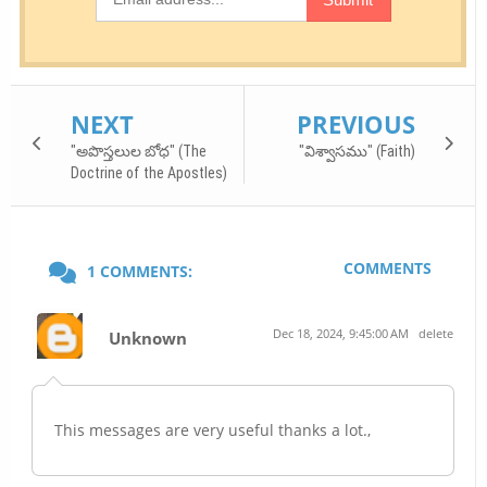
NEXT
PREVIOUS
"అపొస్తలుల బోధ" (The
"విశ్వాసము" (Faith)
Doctrine of the Apostles)
COMMENTS
1 COMMENTS:
Dec 18, 2024, 9:45:00 AM
delete
Unknown
This messages are very useful thanks a lot.,