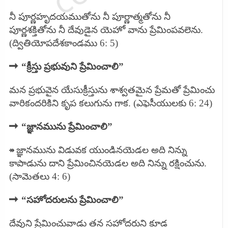
నీ పూర్ణహృదయముతోను నీ పూర్ణాత్మతోను నీ
పూర్ణశక్తితోను నీ దేవుడైన యెహో వాను ప్రేమింపవలెను.
(ద్వితియోపదేశకాండము 6: 5)
➡
“క్రీస్తు ప్రభువుని ప్రేమించాలి”
మన ప్రభువైన యేసుక్రీస్తును శాశ్వతమైన ప్రేమతో ప్రేమించు
వారికందరికిని కృప కలుగును గాక. (ఎఫెసీయులకు 6: 24)
➡
“జ్ఞానమును ప్రేమించాలి”
↠
జ్ఞానమును విడువక యుండినయెడల అది నిన్ను
కాపాడును దాని ప్రేమించినయెడల అది నిన్ను రక్షించును.
(సామెతలు 4: 6)
➡
“సహోదరులను ప్రేమించాలి”
దేవుని ప్రేమించువాడు తన సహోదరుని కూడ