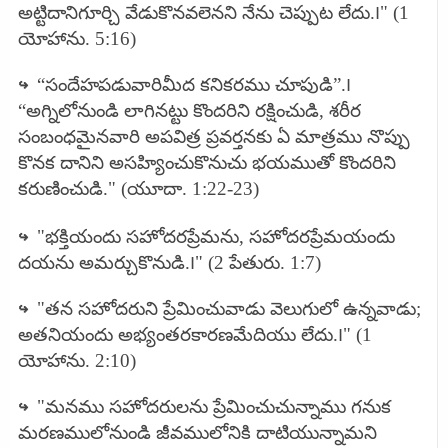
అట్టిదానిగూర్చి వేడుకొనవలెనని నేను చెప్పుట లేదు.౹" (1
యోహాను. 5:16)
↪
“సందేహపడువారిమీద కనికరము చూపుడి”.౹
“అగ్నిలోనుండి లాగినట్టు కొందరిని రక్షించుడి, శరీర
సంబంధమైనవారి అపవిత్ర ప్రవర్తనకు ఏ మాత్రము నొప్పు
కొనక దానిని అసహ్యించుకొనుచు భయముతో కొందరిని
కరుణించుడి." (యూదా. 1:22-23)
↪
"భక్తియందు సహోదరప్రేమను, సహోదరప్రేమయందు
దయను అమర్చుకొనుడి.౹" (2 పేతురు. 1:7)
↪
"తన సహోదరుని ప్రేమించువాడు వెలుగులో ఉన్నవాడు;
అతనియందు అభ్యంతరకారణమేదియు లేదు.౹" (1
యోహాను. 2:10)
↪
"మనము సహోదరులను ప్రేమించుచున్నాము గనుక
మరణములోనుండి జీవములోనికి దాటియున్నామని