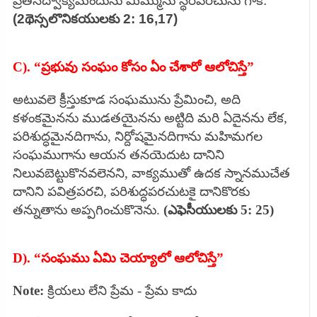
ప్రతిసద్వాక్యమందును మిమ్మును స్థిరపరచును గాక.
(2థెస్సలొనికయులకు 2: 16,17)
C). “ప్రభువు సంఘం కోసం ఏం చేశారో ఆలోచిస్తే”
అటువలె క్రీస్తుకూడ సంఘమును ప్రేమించి, అది
కళంకమైనను ముడతయైనను అట్టిది మరి ఏదైనను లేక,
పరిశుద్ధమైనదిగాను, నిర్దోషమైనదిగాను మహిమగల
సంఘముగాను ఆయన తనయెదుట దానిని
నిలువబెట్టుకొనవలెనని, వాక్యముతో ఉదక స్నానముచేత
దానిని పవిత్రపరచి, పరిశుద్ధపరచుటకై దానికొరకు
తన్నుతాను అప్పగించుకొనెను.
(ఎఫెసీయులకు 5: 25)
D). “సంఘము ఏమి చెయ్యాలో ఆలోచిస్తే”
Note:
క్రియలు లేని ప్రేమ - ప్రేమ కాదు