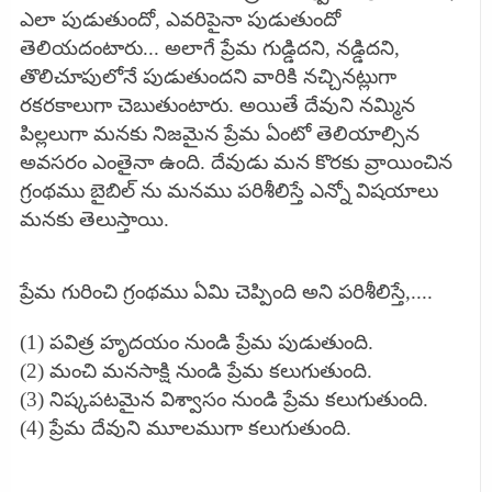
ఎలా పుడుతుందో, ఎవరిపైనా పుడుతుందో
తెలియదంటారు... అలాగే ప్రేమ గుడ్డిదని, నడ్డిదని,
తొలిచూపులోనే పుడుతుందని వారికి నచ్చినట్లుగా
రకరకాలుగా చెబుతుంటారు. అయితే దేవుని నమ్మిన
పిల్లలుగా మనకు నిజమైన ప్రేమ ఏంటో తెలియాల్సిన
అవసరం ఎంతైనా ఉంది. దేవుడు మన కొరకు వ్రాయించిన
గ్రంథము బైబిల్ ను మనము పరిశీలిస్తే ఎన్నో విషయాలు
మనకు తెలుస్తాయి.
ప్రేమ గురించి గ్రంథము ఏమి చెప్పింది అని పరిశీలిస్తే,....
(1) పవిత్ర హృదయం నుండి ప్రేమ పుడుతుంది.
(2) మంచి మనసాక్షి నుండి ప్రేమ కలుగుతుంది.
(3) నిష్కపటమైన విశ్వాసం నుండి ప్రేమ కలుగుతుంది.
(4) ప్రేమ దేవుని మూలముగా కలుగుతుంది.