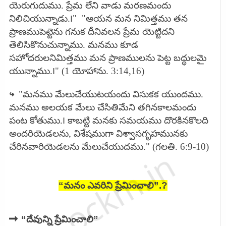
యెరుగుదుము. ప్రేమ లేని వాడు మరణమందు
నిలిచియున్నాడు.౹"
"ఆయన మన నిమిత్తము తన
ప్రాణముపెట్టెను గనుక దీనివలన ప్రేమ యెట్టిదని
తెలిసికొనుచున్నాము. మనము కూడ
సహోదరులనిమిత్తము మన ప్రాణములను పెట్ట బద్ధులమై
యున్నాము.౹" (1 యోహాను. 3:14,16)
↪
"మనము మేలుచేయుటయందు విసుకక యుందము.
మనము అలయక మేలు చేసితిమేని తగినకాలమందు
పంట కోతుము.౹ కాబట్టి మనకు సమయము దొరకినకొలది
అందరియెడలను, విశేషముగా విశ్వాసగృహమునకు
చేరినవారియెడలను మేలుచేయుదము." (గలతి. 6:9-10)
“మనం ఎవరిని ప్రేమించాలి”.?
➡
“దేవున్ని ప్రేమించాలి”