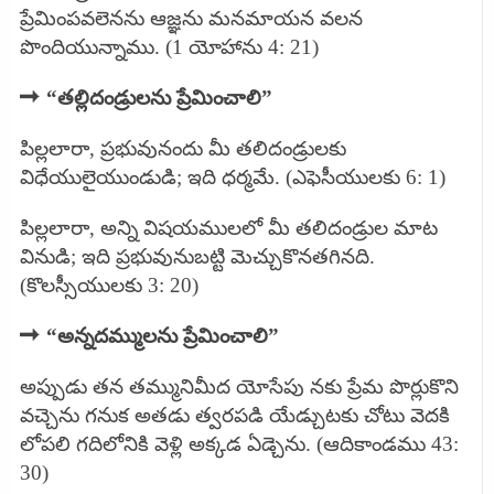
ప్రేమింపవలెనను ఆజ్ఞను మనమాయన వలన
పొందియున్నాము. (1 యోహాను 4: 21)
➡
“తల్లిదండ్రులను ప్రేమించాలి”
పిల్లలారా, ప్రభువునందు మీ తలిదండ్రులకు
విధేయులైయుండుడి; ఇది ధర్మమే. (ఎఫెసీయులకు 6: 1)
పిల్లలారా, అన్ని విషయములలో మీ తలిదండ్రుల మాట
వినుడి; ఇది ప్రభువునుబట్టి మెచ్చుకొనతగినది.
(కొలస్సీయులకు 3: 20)
➡
“అన్నదమ్ములను ప్రేమించాలి”
అప్పుడు తన తమ్మునిమీద యోసేపు నకు ప్రేమ పొర్లుకొని
వచ్చెను గనుక అతడు త్వరపడి యేడ్చుటకు చోటు వెదకి
లోపలి గదిలోనికి వెళ్లి అక్కడ ఏడ్చెను. (ఆదికాండము 43:
30)