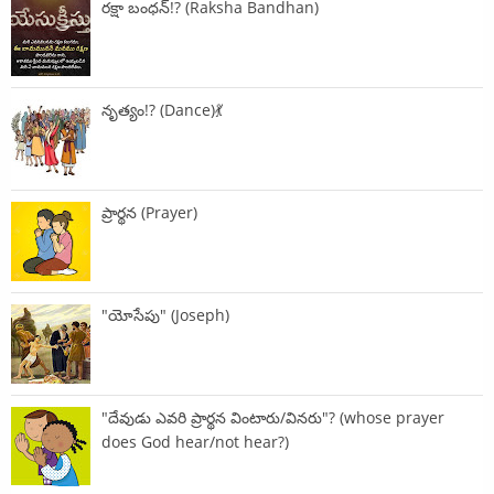
రక్షా బంధన్!? (Raksha Bandhan)
నృత్యం!? (Dance)💃
ప్రార్థన (Prayer)
"యోసేపు" (Joseph)
"దేవుడు ఎవరి ప్రార్థన వింటారు/వినరు"? (whose prayer
does God hear/not hear?)