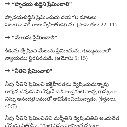
➡
“హృదయ శుద్దిని ప్రేమించాలి”
హృదయశుద్ధిని ప్రేమించుచు దయగల మాటలు
పలుకువానికి రాజు స్నేహితుడగును.
(సామెతలు 22: 11)
➡
“మేలును ప్రేమించాలి”
​కీడును ద్వేషించి మేలును ప్రేమించుచు, గుమ్మములలో
న్యాయము స్థిరపరచుడి. (ఆమోసు 5: 15)
➡
“నీతిని ప్రేమించాలి”
నీవు నీతిని ప్రేమించి భక్తిహీనతను ద్వేషించుచున్నావు
కావున దేవుడు నీ దేవుడే చెలికాండ్రకంటె హెచ్చ గునట్లుగా
నిన్ను ఆనందతైలముతో అభిషేకించియున్నాడు. (కీర్తనలు.
45:7)
నీవు నీతిని ప్రేమించితివి దుర్నీతిని ద్వేషించితివి అందుచేత
దేవుడు నీతోడివారికంటె నిన్ను హెచ్చించునట్లుగా