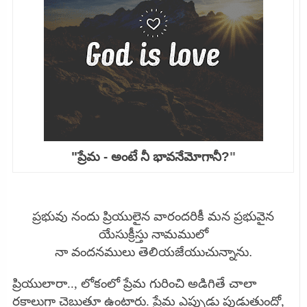
"ప్రేమ - అంటే నీ భావనేమోగానీ?
"
ప్రభువు నందు ప్రియులైన వారందరికీ మన ప్రభువైన
యేసుక్రీస్తు నామములో
నా వందనములు తెలియజేయుచున్నాను.
ప్రియులారా.., లోకంలో ప్రేమ గురించి అడిగితే చాలా
రకాలుగా చెబుతూ ఉంటారు. ప్రేమ ఎప్పుడు పుడుతుందో,