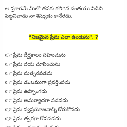
ఆ ప్రకారమే మీలో తనకు కలిగిన దంతయు విడిచి
పెట్టనివాడు నా శిష్యుడు కానేరడు.
“నిజమైన ప్రేమ ఎలా ఉండును”. ?
👉 ప్రేమ దీర్ఘకాలం సహించును
👉 ప్రేమ దయ చూపించును
👉 ప్రేమ మత్సరపడదు
👉 ప్రేమ డంబముగా ప్రవర్తింపదు
👉 ప్రేమ ఉప్పొంగదు
👉 ప్రేమ అమర్యాదగా నడవదు
👉 ప్రేమ స్వప్రయోజనాన్ని కోరుకొనదు
👉 ప్రేమ త్వరగా కోపపడదు