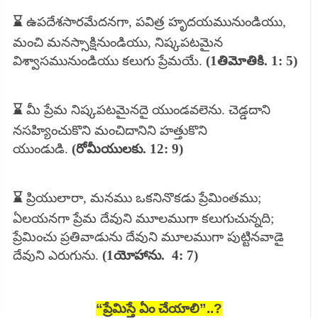
⌛
ఉపదేశసారమేదనగా, పవిత్ర హృదయమునుండియు,
మంచి మనస్సాక్షినుండియు, నిష్కపటమైన
విశ్వాసమునుండియు కలుగు ప్రేమయే.
(1తిమోతికి. 1: 5)
⌛
మీ ప్రేమ నిష్కపటమైనదై యుండవలెను. చెడ్డదాని
నసహ్యించుకొని మంచిదానిని హత్తుకొని
యుండుడి.
(రోమీయులకు. 12: 9)
⌛
ప్రియులారా, మనము ఒకనినొకడు ప్రేమింతము;
ఏలయనగా ప్రేమ దేవుని మూలముగా కలుగుచున్నది;
ప్రేమించు ప్రతివాడును దేవుని మూలముగా పుట్టినవాడై
దేవుని ఎరుగును.
(1యోహాను.
4: 7)
“ప్రేమిస్తే ఏం చేయాలి”..?