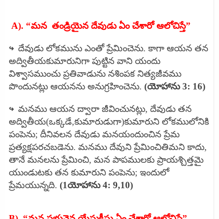
A). “మన
తండ్రియైన
దేవుడు ఏం చేశారో ఆలోచిస్తే”
↪
దేవుడు లోకమును ఎంతో ప్రేమించెను. కాగా ఆయన తన
అద్వితీయకుమారునిగా పుట్టిన వాని యందు
విశ్వాసముంచు ప్రతివాడును నశింపక నిత్యజీవము
పొందునట్లు ఆయనను అనుగ్రహించెను.
(యోహాను 3: 16)
↪
మనము ఆయన ద్వారా జీవించునట్లు, దేవుడు తన
అద్వితీయ(ఒక్కడే,కుమారుడుగా)కుమారుని లోకములోనికి
పంపెను; దీనివలన దేవుడు మనయందుంచిన ప్రేమ
ప్రత్యక్షపరచబడెను. మనము దేవుని ప్రేమించితిమని కాదు,
తానే మనలను ప్రేమించి, మన పాపములకు ప్రాయశ్చిత్తమై
యుండుటకు తన కుమారుని పంపెను; ఇందులో
ప్రేమయున్నది.
(1యోహాను 4: 9,10)
B). “మన ప్రభువైన యేసుక్రీస్తు ఏం చేశారో ఆలోచిస్తే”