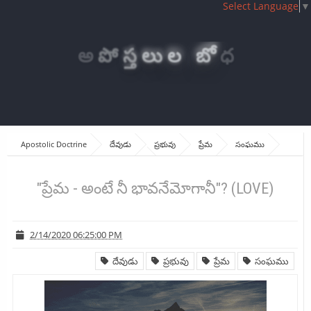
Select Language
▼
అ
పో
స్త
లు
ల
బో
ధ
Apostolic Doctrine
దేవుడు
ప్రభువు
ప్రేమ
సంఘము
"ప్రేమ - అంటే నీ భావనేమోగానీ"? (LOVE)
"ప్రేమ - అంటే నీ భావనేమోగానీ"? (LOVE)
2/14/2020 06:25:00 PM
దేవుడు
ప్రభువు
ప్రేమ
సంఘము