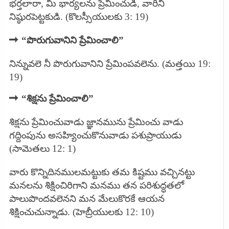
భర్తలారా, మీ భార్యలను ప్రేమించుడి, వారిని
నిష్ఠురపెట్టకుడి. (కొలస్సీయులకు 3: 19)
➡
“పొరుగువానిని ప్రేమించాలి”
నిన్నువలె నీ పొరుగువానిని ప్రేమింపవలెను. (మత్తయి 19:
19)
➡
“శిక్షను
ప్రేమించాలి”
శిక్షను ప్రేమించువాడు జ్ఞానమును ప్రేమించు వాడు
గద్దింపును అసహ్యించుకొనువాడు పశుప్రాయుడు
(సామెతలు 12: 1)
వారు కొన్నిదినములమట్టుకు తమ కిష్టము వచ్చినట్టు
మనలను శిక్షించిరిగాని మనము తన పరిశుద్ధతలో
పాలుపొందవలెనని మన మేలుకొరకే ఆయన
శిక్షించుచున్నాడు. (హెబ్రీయులకు 12: 10)