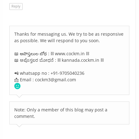
Reply
Thanks for messaging us. We try to be as responsive
as possible. We will respond to you soon.
📖 అపొస్తలుల బోధ : ⛓️ www.cockm.in ⛓️
📖 ಅಪೊಸ್ತಲರ ಬೋಧನೆ : ⛓️ kannada.cockm.in ⛓️
📲 whatsapp no : +91-9705040236
📩 Email : cockm3@gmail.com
Note: Only a member of this blog may post a
comment.