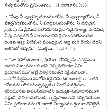
సత్యముతోను ప్రేమింతము.౹" (1 యోహాను.3:18)
↪
"నీవు నీ పూర్ణహృదయముతోను, నీ పూర్ణాత్మతోను, నీ
పూర్ణవివేకముతోను, నీ పూర్ణబలముతోను, నీ దేవుడైన
ప్రభువు ను ప్రేమింపవలెననునది ప్రధానమైన ఆజ్ఞ. రెండవది,
నీవు నిన్నువలె నీ పొరుగువానిని ప్రేమింపవలెననునది
రెండవ ఆజ్ఞ; వీటికంటె ముఖ్యమైన ఆజ్ఞ మరే దియు లేదని
అతనితో చెప్పెను"
(మత్తయి. 12:30-31)
↪
"నా సహోదరులారా, క్రియలు లేనప్పుడు ఎవడైనను
తనకు విశ్వాసము కలదని చెప్పినయెడల ఏమి
ప్రయోజనము? అట్టి విశ్వాసమతని రక్షింపగలదా?౹
సహోదరుడైనను సహోదరియైనను దిగంబరులై ఆ నాటికి
భోజనము లేక యున్నప్పుడు.౹ మీలో ఎవడైనను
శరీరమునకు కావలసినవాటిని ఇయ్యక–సమాధానముగా
వెళ్లుడి, చలి కాచుకొనుడి, తృప్తిపొందుడని చెప్పినయెడల
ఏమి ప్రయోజనము?౹ ఆలాగే విశ్వాసము క్రియలులేనిదైతే