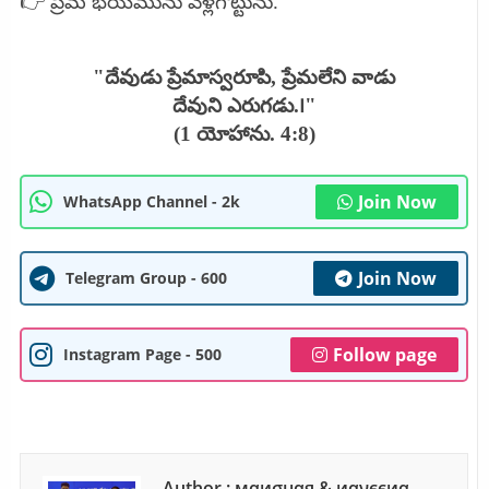
👉 ప్రేమ భయమును వెళ్లగొట్టును.
"దేవుడు ప్రేమాస్వరూపి, ప్రేమలేని వాడు
దేవుని ఎరుగడు.౹"
(1 యోహాను. 4:8)
Join Now
WhatsApp Channel - 2k
Join Now
Telegram Group - 600
Follow page
Instagram Page - 500
Author : мαиσнαя & иανєєиα