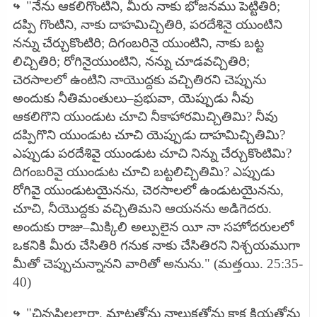
↪
"నేను ఆకలిగొంటిని, మీరు నాకు భోజనము పెట్టితిరి;
దప్పి గొంటిని, నాకు దాహమిచ్చితిరి, పరదేశినై యుంటిని
నన్ను చేర్చుకొంటిరి; దిగంబరినై యుంటిని, నాకు బట్ట
లిచ్చితిరి; రోగినైయుంటిని, నన్ను చూడవచ్చితిరి;
చెరసాలలో ఉంటిని నాయొద్దకు వచ్చితిరని చెప్పును
అందుకు నీతిమంతులు–ప్రభువా, యెప్పుడు నీవు
ఆకలిగొని యుండుట చూచి నీకాహారమిచ్చితిమి? నీవు
దప్పిగొని యుండుట చూచి యెప్పుడు దాహమిచ్చితిమి?
ఎప్పుడు పరదేశివై యుండుట చూచి నిన్ను చేర్చుకొంటిమి?
దిగంబరివై యుండుట చూచి బట్టలిచ్చితిమి? ఎప్పుడు
రోగివై యుండుటయైనను, చెరసాలలో ఉండుటయైనను,
చూచి, నీయొద్దకు వచ్చితిమని ఆయనను అడిగెదరు.
అందుకు రాజు–మిక్కిలి అల్పులైన యీ నా సహోదరులలో
ఒకనికి మీరు చేసితిరి గనుక నాకు చేసితిరని నిశ్చయముగా
మీతో చెప్పుచున్నానని వారితో అనును." (మత్తయి. 25:35-
40)
↪
"చిన్నపిల్లలారా, మాటతోను నాలుకతోను కాక క్రియతోను