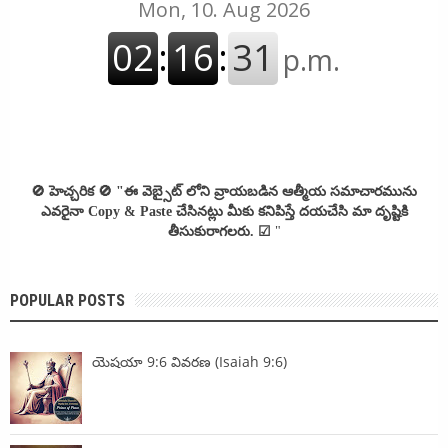
🚫 హెచ్చరిక 🚫
"ఈ వెబ్సైట్ లోని వ్రాయబడిన ఆత్మీయ సమాచారమును
ఎవరైనా Copy & Paste చేసినట్లు మీకు కనిపిస్తే దయచేసి మా దృష్టికి
తీసుకురాగలరు. ☑
"
POPULAR POSTS
యెషయా 9:6 వివరణ (Isaiah 9:6)