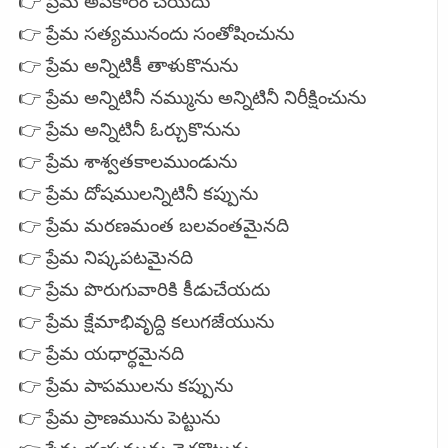
👉 ప్రేమ అపకారం చేయదు
👉 ప్రేమ సత్యమునందు సంతోషించును
👉 ప్రేమ అన్నిటికీ తాళుకొనును
👉 ప్రేమ అన్నిటినీ నమ్మును అన్నిటినీ నిరీక్షించును
👉 ప్రేమ అన్నిటినీ ఓర్చుకొనును
👉 ప్రేమ శాశ్వతకాలముండును
👉 ప్రేమ దోషములన్నిటినీ కప్పును
👉 ప్రేమ మరణమంత బలవంతమైనది
👉 ప్రేమ నిష్కపటమైనది
👉 ప్రేమ పొరుగువారికి కీడుచేయదు
👉 ప్రేమ
క్షేమాభివృద్ది కలుగజేయును
👉 ప్రేమ యధార్థమైనది
👉 ప్రేమ పాపములను కప్పును
👉 ప్రేమ ప్రాణమును పెట్టును