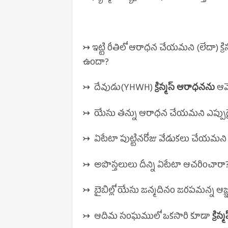
↣ ఇట్టి రీతిలో ఆరాధన చేయమని (లేదా) క్ర
ఉందా?
↣ దేవుడు(YHWH)
క్రిస్మస్ ఆరాధనను
ఆమ
↣ యేసు తన్ను ఆరాధన చేయమని ఎప్పుడై
↣ ఏటేటా పుట్టినరోజు వేడుకలు చేయమని 
↣ అపొస్తలులు దీన్ని ఏటేటా ఆచరించారా
↣ బైబిల్లో యేసు జన్మదినం జరపమన్న ఆ
↣ ఆదిమ సంఘములో ఒకసారి కూడా
క్రి