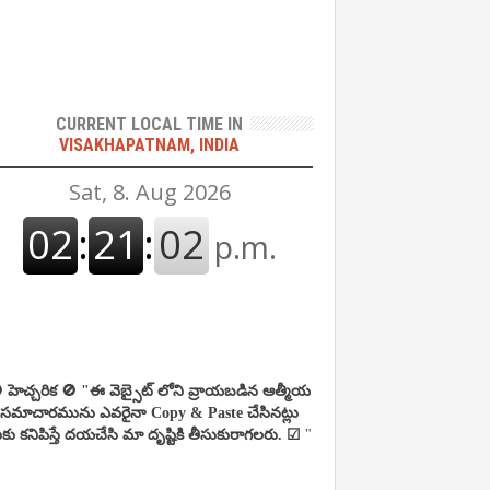
CURRENT LOCAL TIME IN
VISAKHAPATNAM, INDIA
 హెచ్చరిక 🚫
"ఈ వెబ్సైట్ లోని వ్రాయబడిన ఆత్మీయ
సమాచారమును ఎవరైనా Copy & Paste చేసినట్లు
కు కనిపిస్తే దయచేసి మా దృష్టికి తీసుకురాగలరు. ☑
"