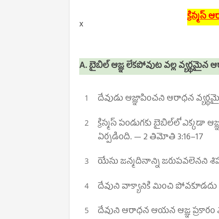
క్రిస్మస్
x
A. బైబిల్ ఆజ్ఞ లేకపోవుట వల్ల వ్యర్థమైన
దేవుడు ఆజ్ఞాపించని ఆరాధన వ్యర్థమ
క్రిస్మస్ పండుగకు బైబిల్‌లో ఎక్కడా ఆజ
ఏర్పడింది.
—
2 తిమోతి 3:16–17
యేసు జన్మదినాన్ని జరుపవలెనని శి
దేవుని వాక్యానికి మించి పోవకూడద
దేవుని ఆరాధన ఆయన ఆజ్ఞ ప్రకారం 