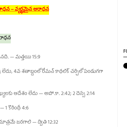
 ఆరాధన – వ్యర్థమైన ఆరాధన
 ఆరాధన
F
ైనది. —
మత్తయి 15:9
్ఞ లేదు,
4వ శతాబ్దంలో రోమన్ కాథలిక్ చర్చిలో పండుగగా
ష్యులకు ఆదేశం లేదు —
అపో.కా. 2:42;
2 దెస్స 2:14
ు —
1 కొరింథీ 4:6
మాత్రమే జరగాలి —
ద్వితి 12:32