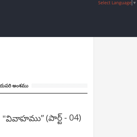
Select Language
▼
దుపరి అంశము
"వివాహము” (పార్ట్ - 04)