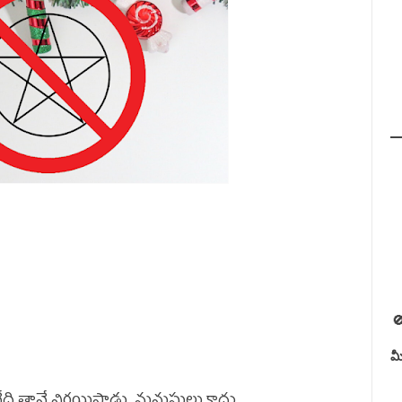

మీ
ేది
తానే నిర్ణయిస్తాడు.
మనుషులు కాదు.