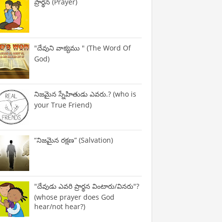
ప్రార్థన (Prayer)
"దేవుని వాక్యము " (The Word Of
God)
నిజమైన స్నేహితుడు ఎవరు.? (who is
your True Friend)
“నిజమైన రక్షణ” (Salvation)
"దేవుడు ఎవరి ప్రార్థన వింటారు/వినరు"?
(whose prayer does God
hear/not hear?)