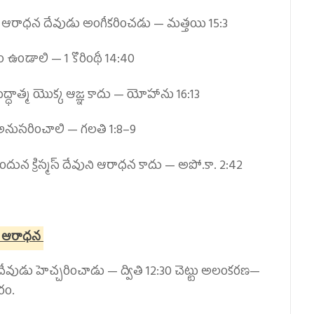
 ఆరాధన దేవుడు అంగీకరించడు —
మత్తయి 15:3
రమం ఉండాలి —
1 కొరింథీ 14:40
ద్ధాత్మ యొక్క ఆజ్ఞ కాదు —
యోహాను 16:13
 అనుసరించాలి —
గలతి 1:8–9
ేనందున క్రిస్మస్ దేవుని ఆరాధన కాదు —
అపో.కా. 2:42
ైన ఆరాధన
దేవుడు హెచ్చరించాడు —
ద్వితి 12:30
చెట్టు అలంకరణ—
రం.