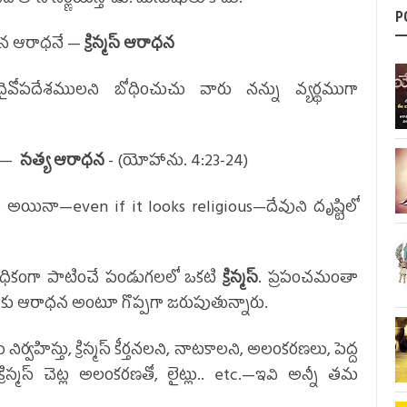
P
ిన ఆరాధనే —
క్రిస్మస్ ఆరాధన
దైవోపదేశములని బోధించుచు వారు నన్ను వ్యర్థముగా
 —
సత్య ఆరాధన
-
(యోహాను. 4:23-24)
 అయినా—even if it looks religious—దేవుని దృష్టిలో
్యధికంగా పాటించే పండుగలలో ఒకటి
క్రిస్మస్
. ప్రపంచమంతా
్తునకు ఆరాధన అంటూ గొప్పగా జరుపుతున్నారు.
ిర్వహిస్తు, క్రిస్మస్ కీర్తనలని, నాటకాలని, అలంకరణలు, పెద్ద
క్రిస్మస్ చెట్ల అలంకరణతో, లైట్లు.. etc.—ఇవి అన్నీ తమ