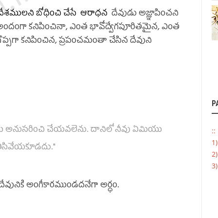
దేశములని బోధించి చేసే
ఆరాధన
దేవుడు అజ్ఞాపించని
 అందంగా కనిపించినా, ఎంత భావోద్వేగపూరితమైన, ఎంత
్పగా కనిపించిన, ప్రపంచమంతా చేసిన
దేవుని
P
ాటను అనుసరించి చేయవలెను. దానిలో నీవు ఏమియు
::
1
ీసివేయకూడదు."
2
3
 దేవునికి అంగీకారముండదనేగా అర్ధం.