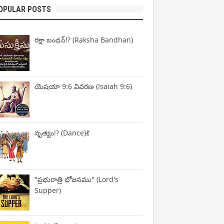
OPULAR POSTS
రక్షా బంధన్!? (Raksha Bandhan)
యెషయా 9:6 వివరణ (Isaiah 9:6)
నృత్యం!? (Dance)💃
"ప్రభురాత్రి భోజనము" (Lord's
Supper)