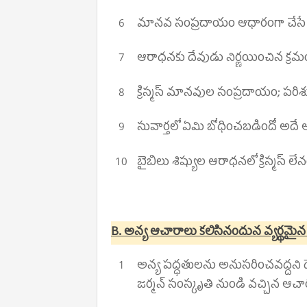
మానవ సంప్రదాయం ఆధారంగా చేసే
ఆరాధనకు దేవుడు నిర్ణయించిన క్
క్రిస్మస్ మానవుల సంప్రదాయం; పరిశు
సువార్తలో ఏమి బోధించబడిందో అదే
బైబిలు శిష్యుల ఆరాధనలో క్రిస్మస్ ల
B. అన్య ఆచారాలు కలిసినందున వ్యర్థమ
అన్య పద్ధతులను అనుసరించవద్దని 
జర్మన్ సంస్కృతి నుండి వచ్చిన ఆచా