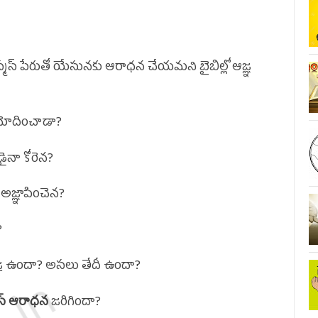
ిస్మస్ పేరుతో యేసునకు ఆరాధన చేయమని బైబిల్లో ఆజ్ఞ
ోదించాడా?
నా కోరెన?
అజ్ఞాపించెన?
?
జ్ఞ ఉందా? అసలు తేదీ ఉందా?
స్మస్ ఆరాధన
జరిగిందా?