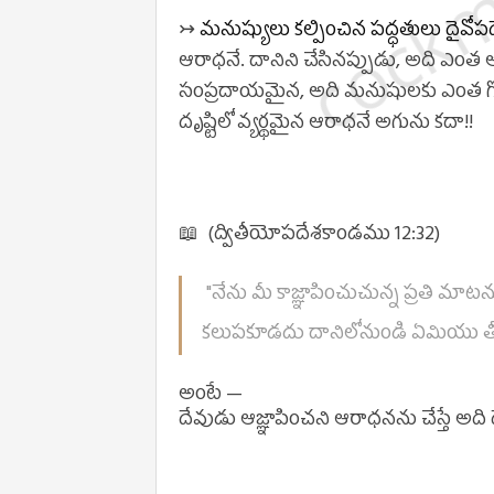
↣
మనుష్యులు కల్పించిన పద్ధతులు దైవోప
ఆరాధనే. దానిని చేసినప్పుడు, అది ఎంత
సంప్రదాయమైన, అది మనుషులకు ఎంత గొప
దృష్టిలో
వ్యర్థమైన ఆరాధనే అగును కదా!!
📖 (ద్వితీయోపదేశకాండము 12:32)
"నేను మీ కాజ్ఞాపించుచున్న ప్రతి మ
కలుపకూడదు దానిలోనుండి ఏమియు త
అంటే —
దేవుడు ఆజ్ఞాపించని ఆరాధనను చేస్తే అది