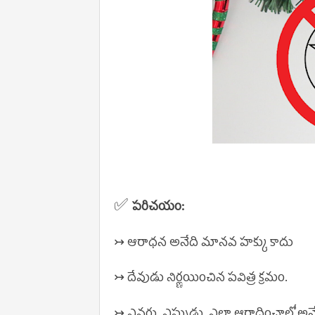
✅
పరిచయం:
↣ ఆరాధన అనేది మానవ హక్కు కాదు
↣
దేవుడు నిర్ణయించిన పవిత్ర క్రమం
.
↣ ఎవరు, ఎప్పుడు, ఎలా ఆరాధించాలో అన