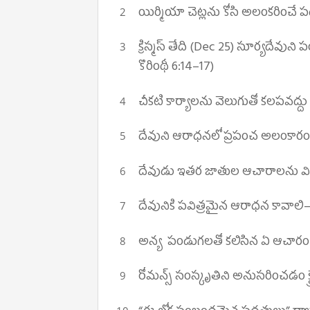
యిర్మియా చెట్లను కోసి అలంకరించే ప
క్రిస్మస్ తేది (Dec 25) సూర్యదేవున
కొరింథీ 6:14–17)
చీకటి కార్యాలను వెలుగుతో కలపవద్ద
దేవుని ఆరాధనలో ప్రపంచ అలంకా
దేవుడు ఇతర జాతుల ఆచారాలను విడి
దేవునికి పవిత్రమైన ఆరాధన కావాలి
అన్య పండుగలతో కలిసిన ఏ ఆచారం ద
రోమన్స్ సంస్కృతిని అనుసరించడం క్