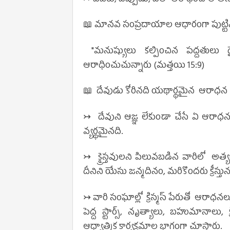
📖 మానవ సంప్రదాయాల ఆధారంగా పుట్ట
"మనుష్యులు కల్పించిన పద్ధతులు 
ఆరాధించుచున్నారు (మత్తయి 15:9)
📖 దేవుడు కోరినది
యథార్థమైన
ఆరాధన
↣ దేవుని ఆజ్ఞ లేకుండా చేసే ఏ ఆరాధన
వ్యర్థమైనది.
↣
క్రైస్తవులని పిలువబడిన వారిలో అత
దీనిని యేసు జన్మదినం, మరికొందరు క్రీస
↣ వారి సంఘాల్లో క్రిస్మస్ పేరుతో ఆరాధనలు న
పెద్ద స్టార్స్, నృత్యాలు, బహుమానాలు, 
ఆధ్యాత్మిక కార్యక్రమాల భాగంగా చూస్తారు.