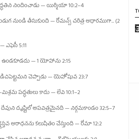
ద్ధతిని నిందించాడు —
యిర్మియా 10:2–4
T
ి పండుగ నుండి తీసుకుంది —
రోమన్స్ చరిత్ర ఆధారముగా.. (2
ు —
ఎఫెసీ 5:11
రం ఉండకూడదు —
1 యోహాను 2:15
చిపెట్టమని చెప్పాడు —
యెహోషువ 23:7
—మిశ్రమ పద్ధతులు కాదు —
లేవి 10:1–2
ేవుని దృష్టిలో అపవిత్రమైనది —
నిర్గమకాండం 32:5–7
రైస్తవ ఆరాధనను కలుషితం చేస్తుంది —
రోమా 12:2