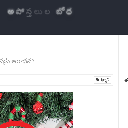
అ
పో
స్త
లు
ల
బో
ధ
్రిస్మస్ ఆరాధన?
త
క్రిస్మస్